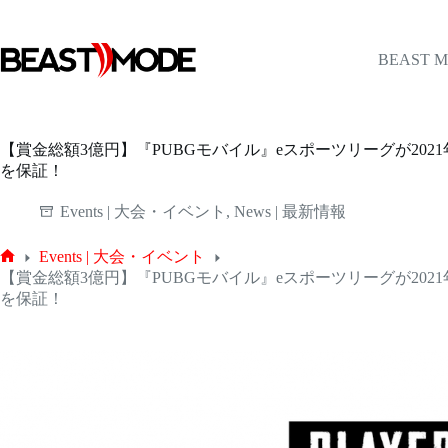
コ
ン
テ
BEAST 
ン
ツ
へ
ス
【賞金総額3億円】『PUBGモバイル』eスポーツリーグが202
キ
を保証！
ッ
プ
Events | 大会・イベント
,
News | 最新情報
Events | 大会・イベント
ホ
【賞金総額3億円】『PUBGモバイル』eスポーツリーグが202
ー
を保証！
ム