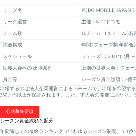
リーグ名
PUBG MOBILE JAPAN 
リーグ運営
主催：NTTドコモ
チーム数
16チーム （１チーム5
試合構成
年間2フェーズ制 年間合
スケジュール
フェーズ1：2021年2月 ～ 
世界大会への 出場条件
上期の世界大会：フェー
賞金等
シーズン賞金総額：3億
出場するのは法人企業運営による16チームで、出場を希望す
350万円以上が保証されます。また、本大会の開催にあたり
公式募集要項
シーズン賞金総額と配分
年間通しての最終ランキング（いわゆるシーズン制覇）で1位