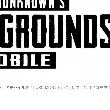
DS』のモバイル版『PUBG MOBILE』において、NTTドコモ主催のespo