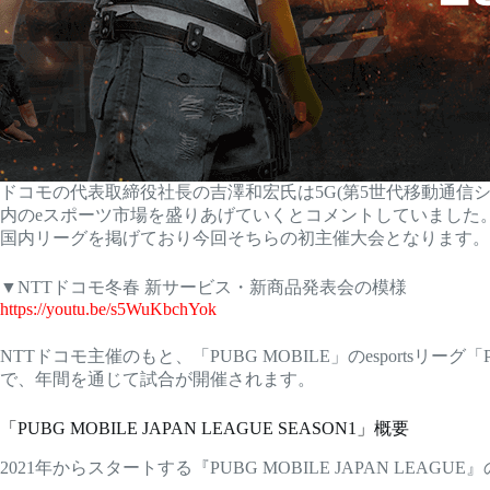
ドコモの代表取締役社長の吉澤和宏氏は5G(第5世代移動通信
内のeスポーツ市場を盛りあげていくとコメントしていました。連携タイトルと
国内リーグを掲げており今回そちらの初主催大会となります。
▼NTTドコモ冬春 新サービス・新商品発表会の模様
https://youtu.be/s5WuKbchYok
NTTドコモ主催のもと、「PUBG MOBILE」のesportsリーグ
で、年間を通じて試合が開催されます。
「PUBG MOBILE JAPAN LEAGUE SEASON1」概要
2021年からスタートする『PUBG MOBILE JAPAN LEAG