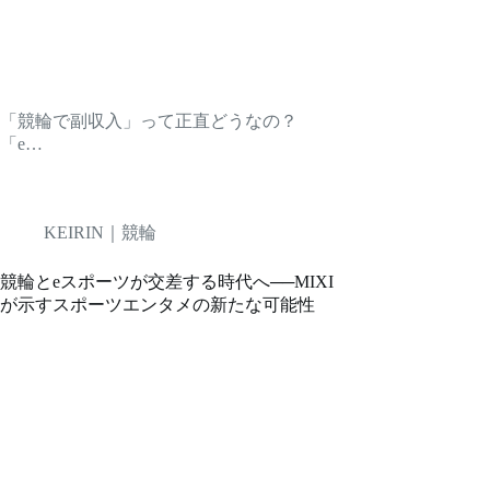
「競輪で副収入」って正直どうなの？
「e…
KEIRIN｜競輪
競輪とeスポーツが交差する時代へ──MIXI
が示すスポーツエンタメの新たな可能性