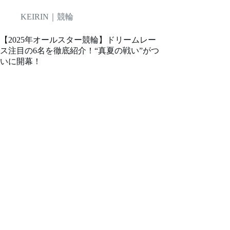
KEIRIN｜競輪
【2025年オールスター競輪】ドリームレー
ス注目の6名を徹底紹介！“真夏の戦い”がつ
いに開幕！