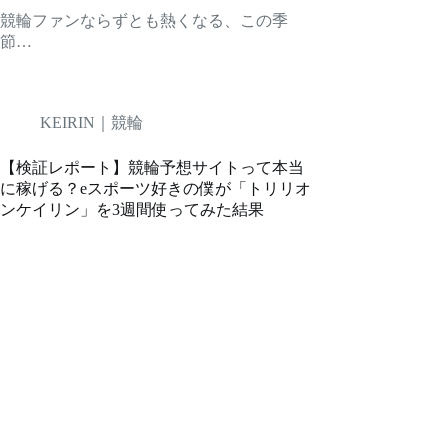
競輪ファンならずとも熱くなる、この季
節…
KEIRIN｜競輪
【検証レポート】競輪予想サイトって本当
に稼げる？eスポーツ好きの僕が「トリリオ
ンケイリン」を3週間使ってみた結果