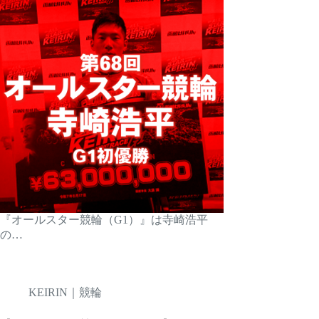
『オールスター競輪（G1）』は寺崎浩平
の…
KEIRIN｜競輪