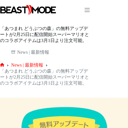
コ
ン
テ
ン
ツ
「あつまれ どうぶつの森」の無料アップデ
へ
ートが2月25日に配信開始スーパーマリオと
ス
のコラボアイテムは3月1日より注文可能。
キ
ッ
News | 最新情報
プ
News | 最新情報
ホ
「あつまれ どうぶつの森」の無料アップデ
ー
ートが2月25日に配信開始スーパーマリオと
ム
のコラボアイテムは3月1日より注文可能。