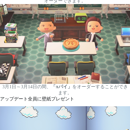
オーダーできます。
3月1日～3月14日の間、
「πパイ」
をオーダーすることができ
ます。
アップデート全員に壁紙プレゼント