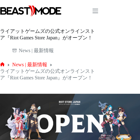
コ
ン
テ
ン
ツ
ライアットゲームズの公式オンラインスト
へ
ア『Riot Games Store Japan』がオープン！
ス
キ
News | 最新情報
ッ
プ
News | 最新情報
ホ
ライアットゲームズの公式オンラインスト
ー
ア『Riot Games Store Japan』がオープン！
ム