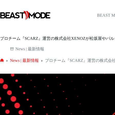
コ
ン
テ
BEAST 
ン
ツ
へ
ス
プロチーム『SCARZ』運営の株式会社XENOZが松坂屋やパ
キ
ッ
News | 最新情報
プ
News | 最新情報
プロチーム『SCARZ』運営の株式会
ホ
ー
ム