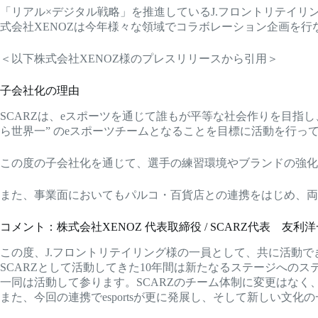
「リアル×デジタル戦略」を推進しているJ.フロントリテイリ
式会社XENOZは今年様々な領域でコラボレーション企画を
＜以下株式会社XENOZ様のプレスリリースから引用＞
子会社化の理由
SCARZは、eスポーツを通じて誰もが平等な社会作りを目指し、
ら世界一” のeスポーツチームとなることを目標に活動を行っ
この度の子会社化を通じて、選手の練習環境やブランドの強化
また、事業面においてもパルコ・百貨店との連携をはじめ、両
コメント：株式会社XENOZ 代表取締役 / SCARZ代表 友利洋
この度、J.フロントリテイリング様の一員として、共に活動
SCARZとして活動してきた10年間は新たなるステージへのステッ
一同は活動して参ります。SCARZのチーム体制に変更はな
また、今回の連携でesportsが更に発展し、そして新しい文