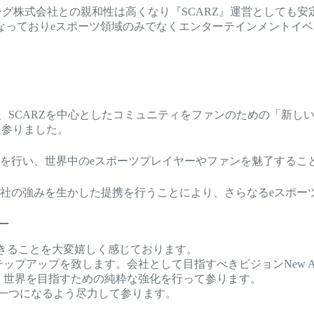
ング株式会社との親和性は高くなり『SCARZ』運営としても安
行なっておりeスポーツ領域のみでなくエンターテインメントイ
SCARZを中心としたコミュニティをファンのための「新しい居場所
て参りました。
を行い、世界中のeスポーツプレイヤーやファンを魅了するこ
社の強みを生かした提携を行うことにより、さらなるeスポー
一
できることを大変嬉しく感じております。
プアップを致します。会社として目指すべきビジョンNew Areaや
く、世界を目指すための純粋な強化を行って参ります。
化の一つになるよう尽力して参ります。