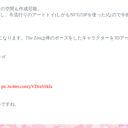
自の空間も作成可能。
、今流行りのアートトイ(しかもNFTのIPを使った)なので
ります。The Zenは禅のポーズをしたキャラクターを3DアートNFT
 of
pic.twitter.com/yVDraSSkfa
いですね。