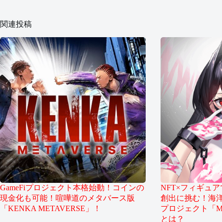
関連投稿
GameFiプロジェクト本格始動！コインの
NFT×フィギュ
現金化も可能！喧嘩道のメタバース版
創出に挑む！海洋
「KENKA METAVERSE」！
プロジェクト「MAS
とは？