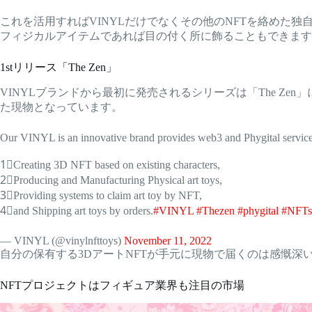
これを活用すればVINYLだけでなくその他のNFTを絡めた独
フィジカルアイテムであれば目の付く所に飾ることもできますし
1stリリース「The Zen」
VINYLブランドから最初に発売されるシリーズは「The Zen」にな
た現物となっています。
Our VINYL is an innovative brand provides web3 and Phygital service
1⃣Creating 3D NFT based on existing characters,
2⃣Producing and Manufacturing Physical art toys,
3⃣Providing systems to claim art toy by NFT,
4⃣and Shipping art toys by orders.
#VINYL
#Thezen
#phygital
#NFTs
— VINYL (@vinylnfttoys)
November 11, 2022
自分の保有する3DアートNFTが手元に現物で届くのは感慨深
NFTプロジェクトはフィギュア業界も注目の市場