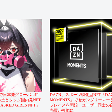
アで日本発グローバルIP
DAZN、スポーツ特化型NFT「DA
堂とタッグ国内発NFT
MOMENTS」でセカンダリーマー
KED GIRLS NFT」
プレイスを開始 ユーザー同士の
売買が可能に