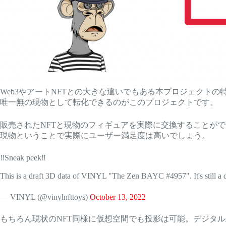
Web3やアートNFTとの大きな違いでもある本プロジェクト
唯一無の現物として転化できるのがこのプロジェクトです。
販売されたNFTと現物のフィギュアを実際に交換することが
現物ということで実際にユーザー満足度は高いでしょう。
‼️Sneak peek‼️
This is a draft 3D data of VINYL "The Zen BAYC #4957". It's still a dra
— VINYL (@vinylnfttoys)
October 13, 2022
もちろん現状のNFT同様に仮想空間でも投影は可能。デジタ