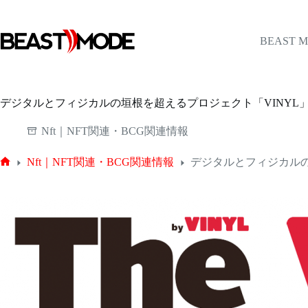
コ
ン
テ
BEAST 
ン
ツ
へ
ス
デジタルとフィジカルの垣根を超えるプロジェクト「VINYL
キ
ッ
Nft｜NFT関連・BCG関連情報
プ
Nft｜NFT関連・BCG関連情報
デジタルとフィジカルの
ホ
ー
ム