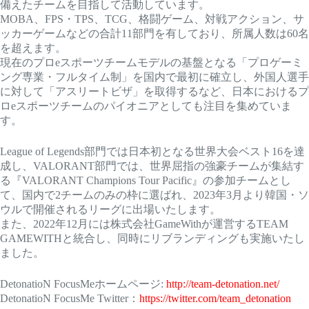
備えたチームを目指して活動しています。
MOBA、FPS・TPS、TCG、格闘ゲーム、対戦アクション、サ
ッカーゲームなどの合計11部門を有しており、所属人数は60名
を超えます。
現在のプロeスポーツチームモデルの基盤となる「プロゲーミ
ング専業・フルタイム制」を国内で最初に確立し、外国人選手
に対して「アスリートビザ」を取得するなど、日本におけるプ
ロeスポーツチームのパイオニアとしても注目を集めていま
す。
League of Legends部門では日本初となる世界大会ベスト16を達
成し、VALORANT部門では、世界屈指の強豪チームが集結す
る『VALORANT Champions Tour Pacific』の参加チームとし
て、国内で2チームのみの枠に選ばれ、2023年3月より韓国・ソ
ウルで開催されるリーグに出場いたします。
また、2022年12月には株式会社GameWithが運営するTEAM
GAMEWITHと統合し、同時にリブランディングも実施いたし
ました。
DetonatioN FocusMeホームページ:
http://team-detonation.net/
DetonatioN FocusMe Twitter：
https://twitter.com/team_detonation