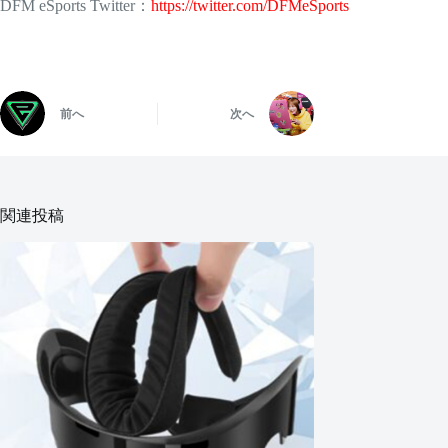
DFM eSports Twitter：
https://twitter.com/DFMeSports
前へ
次へ
関連投稿