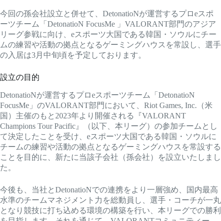
今回の孫会社設立と併せて、DetonatioNが運営するプロeスポ
ーツチーム「DetonatioN FocusMe 」VALORANT部門のアジア
リーグ参戦に向け、eスポーツ大国である韓国・ソウルにチー
ムの練習や活動の拠点となるゲーミングハウスを常設し、選手
の入居は3月中旬頃を予定しております。
設立の目的
DetonatioNが運営するプロeスポーツチーム「DetonatioN
FocusMe」のVALORANT部門において、Riot Games, Inc.（米
国）主催のもと2023年より開催される『VALORANT
Champions Tour Pacific』（以下、本リーグ）の参加チームとし
て決定したことを受け、eスポーツ大国である韓国・ソウルに
チームの練習や活動の拠点となるゲーミングハウスを常設する
ことを目的に、新たに当該子会社（孫会社）を設立いたしまし
た。
今後も、当社とDetonatioNでの連携をより一層強め、国内最高
水準のチームマネジメント力を総動員し、選手・コーチが一丸
となり競技に打ち込める環境の構築を行い、本リーグでの勝利
を目指します。それを通じて、VALORANTコミュニティー、