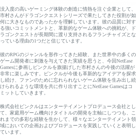
没入度の高いゲーミング体験の創造に情熱を注ぐ企業として、
市村さんがドラゴンクエストシリーズで果たしてきた役割が如
何に大きなものであったかを理解しています。彼の品質に対す
る強いコミットメントと、革新的なゲーム体験への挑戦が、ド
ラゴンクエストが長期間に渡り支持されるフランチャイズとな
っている理由の1つだと信じています。
彼のRPGのジャンルを形作ってきた経験、また世界中の多くの
ゲーム開発者に刺激を与えてきた実績を思うと、今回NetEase
Gamesに参画しピンクルを旗揚げした市村さんの今後の活躍が
非常に楽しみです。ピンクルが今後も革新的なアイデアを探求
し続け、ファンのために忘れられないゲーム体験を生み出し続
けられるような環境を共に作り出すことにNetEase Gamesはコ
ミットしていきます。
株式会社ピンクルはエンターテイメントプロデュース会社とし
て、家庭用ゲーム機向けタイトルの開発を主軸にしつつも、こ
れまでの多彩な経験を生かして、様々なエンターテイメント領
域においての企画およびプロデュースを実践していくと表明し
ています。