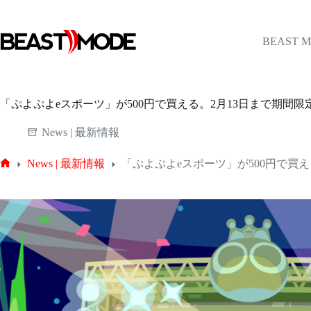
コ
ン
テ
BEAST 
ン
ツ
へ
ス
「ぷよぷよeスポーツ」が500円で買える。2月13日まで期間
キ
ッ
News | 最新情報
プ
News | 最新情報
「ぷよぷよeスポーツ」が500円で買
ホ
ー
ム