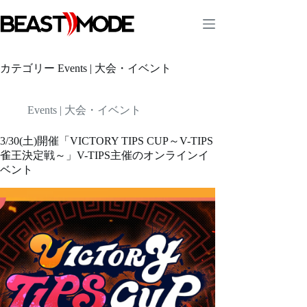
コ
ン
テ
ン
ツ
カテゴリー
Events | 大会・イベント
へ
ス
キ
Events | 大会・イベント
ッ
プ
3/30(土)開催「VICTORY TIPS CUP～V-TIPS
雀王決定戦～」V-TIPS主催のオンラインイ
ベント