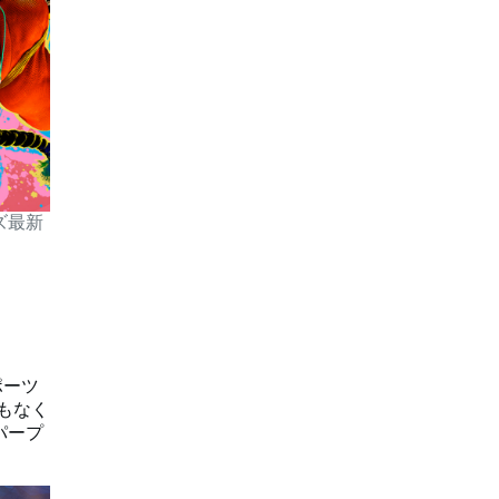
ズ最新
ポーツ
」まもなく
パープ