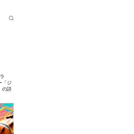
ラ
ー「ジ
」の詳