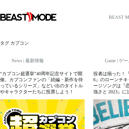
コ
ン
テ
BEAST 
ン
ツ
へ
ス
タグ
カプコン
キ
ッ
プ
News | 最新情報
Game | 
“カプコン超選挙”40周年記念サイトで開
役者は揃った！
催。カプコンファンの「続編・新作を待
6』のローンチキ
っているシリーズ」などい出のタイトル
ージソングは『恋
やキャラクターたちに投票しよう！
強さと 2023』