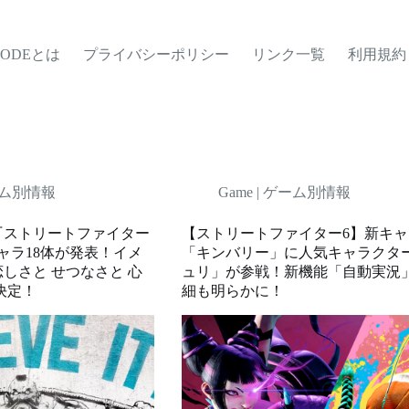
MODEとは
プライバシーポリシー
リンク一覧
利用規約
ゲーム別情報
Game | ゲーム別情報
『ストリートファイター
【ストリートファイター6】新キャ
ャラ18体が発表！イメ
「キンバリー」に人気キャラクタ
しさと せつなさと 心
ュリ」が参戦！新機能「自動実況
に決定！
細も明らかに！