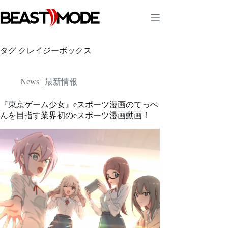
コ
ン
テ
ン
ツ
タグ
クレイジーボックス
へ
ス
キ
News | 最新情報
ッ
プ
『東京ゲーム少女』eスポーツ漫画のてっぺ
んを目指す業界初のeスポーツ漫画動画！