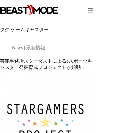
コ
ン
テ
ン
ツ
タグ
ゲームキャスター
へ
ス
キ
News | 最新情報
ッ
プ
芸能事務所スターダストによるeスポーツキ
ャスター発掘育成プロジェクトが始動！