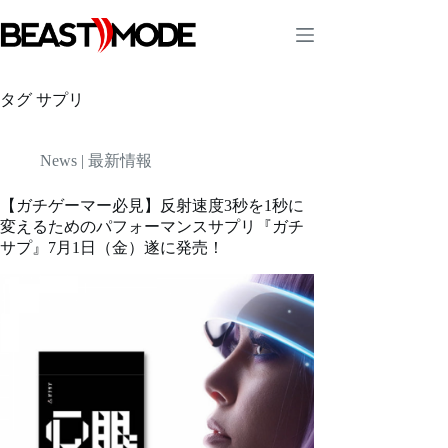
コ
ン
テ
ン
ツ
タグ
サプリ
へ
ス
キ
News | 最新情報
ッ
プ
【ガチゲーマー必見】反射速度3秒を1秒に
変えるためのパフォーマンスサプリ『ガチ
サプ』7月1日（金）遂に発売！