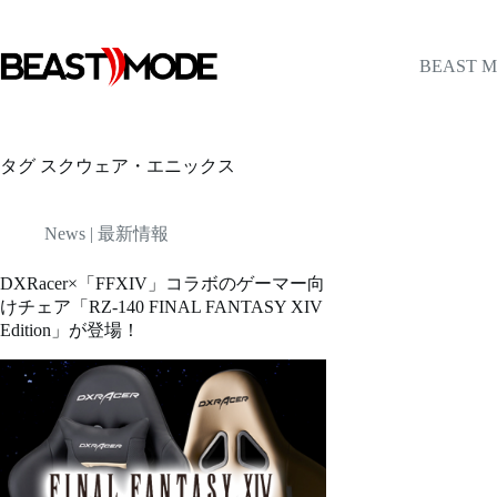
コ
ン
テ
BEAST 
ン
ツ
へ
ス
タグ
スクウェア・エニックス
キ
ッ
プ
News | 最新情報
DXRacer×「FFXIV」コラボのゲーマー向
けチェア「RZ-140 FINAL FANTASY XIV
Edition」が登場！