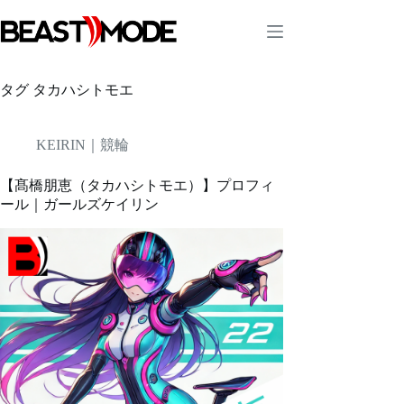
コ
ン
テ
ン
ツ
タグ
タカハシトモエ
へ
ス
キ
KEIRIN｜競輪
ッ
プ
【髙橋朋恵（タカハシトモエ）】プロフィ
ール｜ガールズケイリン