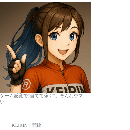
ゲーム感覚で“当てて稼ぐ”。そんなウマ
い…
KEIRIN｜競輪