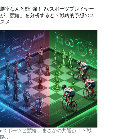
勝率なんと8割強！？eスポーツプレイヤー
が「競輪」を分析すると？戦略的予想のス
スメ
eスポーツと競輪、まさかの共通点！？戦
略…