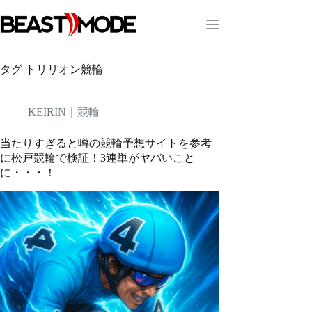
コ
ン
テ
ン
ツ
タグ
トリリオン競輪
へ
ス
キ
KEIRIN｜競輪
ッ
プ
当たりすぎると噂の競輪予想サイトを参考
に松戸競輪で検証！3連単がヤバいこと
に・・・！