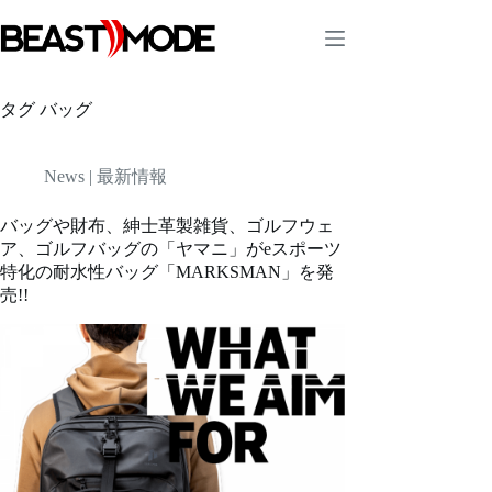
コ
ン
テ
ン
ツ
タグ
バッグ
へ
ス
キ
News | 最新情報
ッ
プ
バッグや財布、紳士革製雑貨、ゴルフウェ
ア、ゴルフバッグの「ヤマニ」がeスポーツ
特化の耐水性バッグ「MARKSMAN」を発
売!!