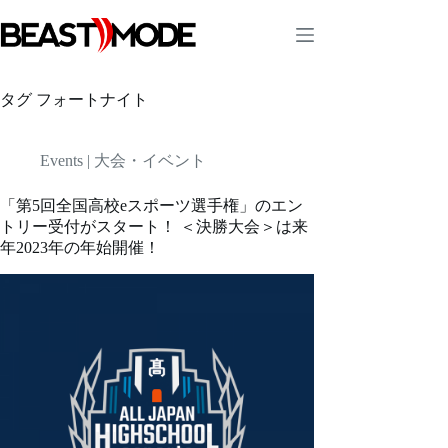
コ
ン
テ
ン
ツ
タグ
フォートナイト
へ
ス
キ
Events | 大会・イベント
ッ
プ
「第5回全国高校eスポーツ選手権」のエン
トリー受付がスタート！ ＜決勝大会＞は来
年2023年の年始開催！