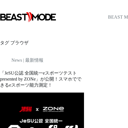
コ
ン
テ
BEAST 
ン
ツ
へ
ス
タグ
ブラウザ
キ
ッ
プ
News | 最新情報
「JeSU公認 全国統一eスポーツテスト
presented by ZONe」が公開！スマホでで
きるeスポーツ能力測定！