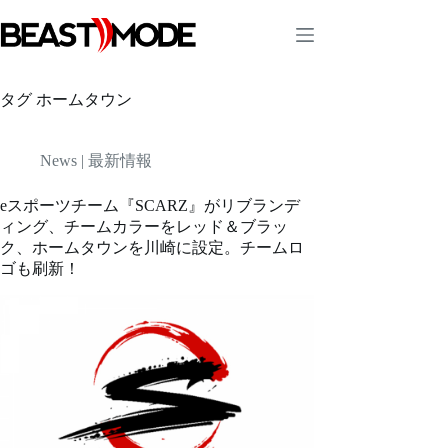
コ
ン
テ
ン
ツ
タグ
ホームタウン
へ
ス
キ
News | 最新情報
ッ
プ
eスポーツチーム『SCARZ』がリブランデ
ィング、チームカラーをレッド＆ブラッ
ク、ホームタウンを川崎に設定。チームロ
ゴも刷新！