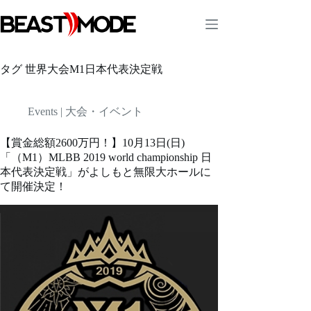
コ
ン
テ
ン
ツ
タグ
世界大会M1日本代表決定戦
へ
ス
キ
Events | 大会・イベント
ッ
プ
【賞金総額2600万円！】10月13日(日)
「（M1）MLBB 2019 world championship 日
本代表決定戦」がよしもと無限大ホールに
て開催決定！