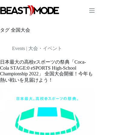
コ
ン
テ
ン
ツ
タグ
全国大会
へ
ス
キ
Events | 大会・イベント
ッ
プ
日本最大の高校eスポーツの祭典「Coca-
Cola STAGE:0 eSPORTS High-School
Championship 2022」 全国大会開催！今年も
熱い戦いを見届けよう！