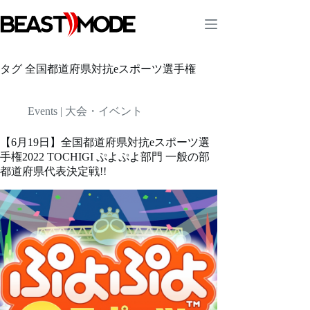
コ
ン
テ
ン
ツ
タグ
全国都道府県対抗eスポーツ選手権
へ
ス
キ
Events | 大会・イベント
ッ
プ
【6月19日】全国都道府県対抗eスポーツ選
手権2022 TOCHIGI ぷよぷよ部門 一般の部
都道府県代表決定戦!!