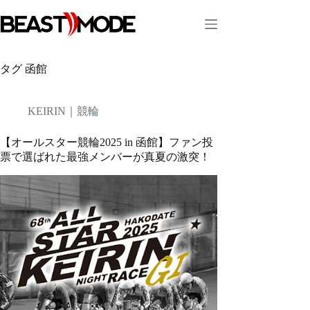
コ
ン
テ
ン
ツ
タグ
函館
へ
ス
キ
KEIRIN｜競輪
ッ
プ
【オールスター競輪2025 in 函館】ファン投
票で選ばれた最強メンバーが真夏の激突！