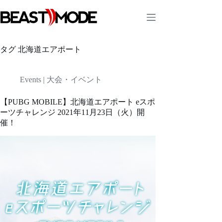
コ
ン
テ
ン
ツ
タグ
北海道エアポート
へ
ス
キ
Events | 大会・イベント
ッ
プ
【PUBG MOBILE】北海道エアポート eスポ
ーツチャレンジ 2021年11月23日（火）開
催！