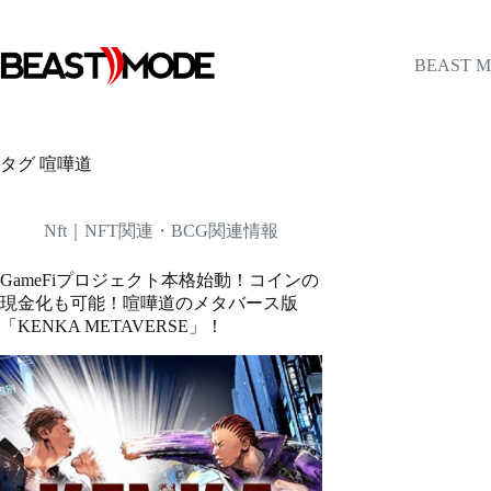
コ
ン
テ
BEAST 
ン
ツ
へ
ス
タグ
喧嘩道
キ
ッ
プ
Nft｜NFT関連・BCG関連情報
GameFiプロジェクト本格始動！コインの
現金化も可能！喧嘩道のメタバース版
「KENKA METAVERSE」！