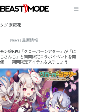
コ
ン
テ
ン
ツ
タグ
奈羅花
へ
ス
キ
News | 最新情報
ッ
プ
モン娘RPG『クローバーシアター』が『に
じさんじ』と期間限定コラボイベントを開
催！ 期間限定アイテムを入手しよう！