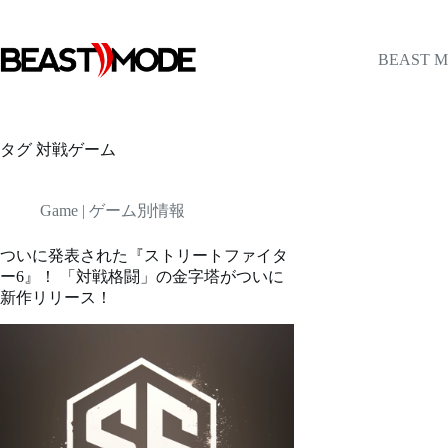
コ
ン
テ
BEAST 
ン
ツ
へ
ス
タグ
対戦ゲーム
キ
ッ
プ
Game | ゲーム別情報
ついに発表された『ストリートファイタ
ー6』！ 「対戦格闘」の金字塔がついに
新作リリース！