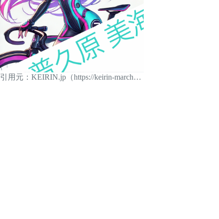
引用元：KEIRIN.jp（https://keirin-march…