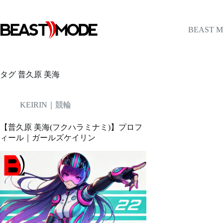
コ
ン
テ
BEAST 
ン
ツ
へ
ス
タグ
普久原 美海
キ
ッ
プ
KEIRIN｜競輪
【普久原 美海(フクハラミナミ)】プロフ
ィール｜ガールズケイリン