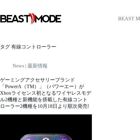
コ
ン
テ
BEAST 
ン
ツ
へ
ス
タグ
有線コントローラー
キ
ッ
プ
News | 最新情報
ゲーミングアクセサリーブランド
「PowerA（TM）」（パワーエー）が
Xboxライセンス初となるワイヤレスモデ
ル2機種と新機能を搭載した有線コント
ローラー2機種を10月18日より順次発売!