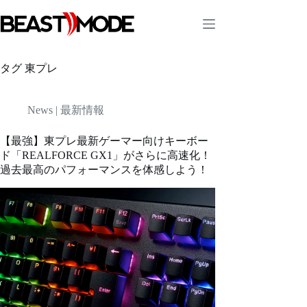
コ
ン
テ
ン
ツ
タグ
東プレ
へ
ス
キ
News | 最新情報
ッ
プ
【最強】東プレ最新ゲーマー向けキーボー
ド「REALFORCE GX1」がさらに高速化！
過去最高のパフォーマンスを体感しよう！