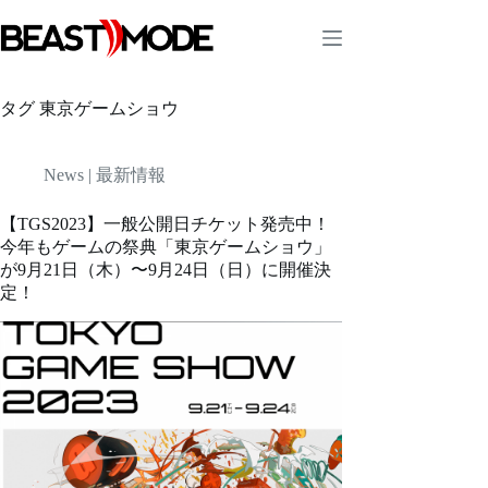
コ
ン
テ
ン
ツ
タグ
東京ゲームショウ
へ
ス
キ
News | 最新情報
ッ
プ
【TGS2023】一般公開日チケット発売中！
今年もゲームの祭典「東京ゲームショウ」
が9月21日（木）〜9月24日（日）に開催決
定！