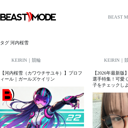
コ
ン
テ
BEAST 
ン
ツ
へ
ス
タグ
河内桜雪
キ
ッ
プ
KEIRIN｜競輪
KEIRIN｜
【河内桜雪（カワウチサユキ）】プロフ
【2026年最新
ィール｜ガールズケイリン
選手特集！可愛
子をチェックし