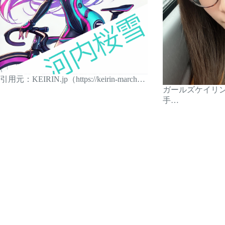
引用元：KEIRIN.jp（https://keirin-march…
ガールズケイリ
手…