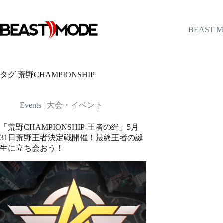
コ
ン
テ
BEAST 
ン
ツ
へ
ス
タグ
荒野CHAMPIONSHIP
キ
ッ
プ
Events | 大会・イベント
「荒野CHAMPIONSHIP-王者の絆」5月
31日荒野王者決定戦開催！最終王者の誕
生に立ち会おう！