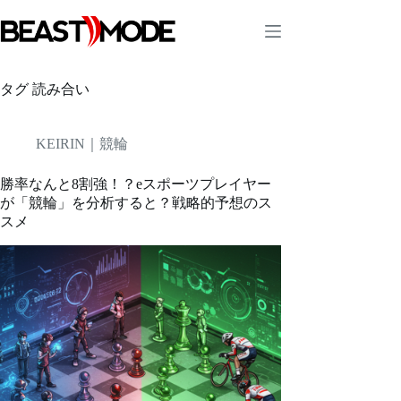
コ
ン
テ
ン
ツ
タグ
読み合い
へ
ス
キ
KEIRIN｜競輪
ッ
プ
勝率なんと8割強！？eスポーツプレイヤー
が「競輪」を分析すると？戦略的予想のス
スメ