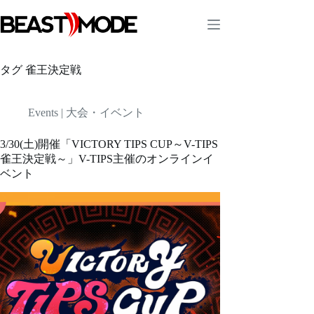
コ
ン
テ
ン
ツ
タグ
雀王決定戦
へ
ス
キ
Events | 大会・イベント
ッ
プ
3/30(土)開催「VICTORY TIPS CUP～V-TIPS
雀王決定戦～」V-TIPS主催のオンラインイ
ベント