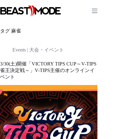
コ
ン
テ
ン
ツ
タグ
麻雀
へ
ス
キ
Events | 大会・イベント
ッ
プ
3/30(土)開催「VICTORY TIPS CUP～V-TIPS
雀王決定戦～」V-TIPS主催のオンラインイ
ベント