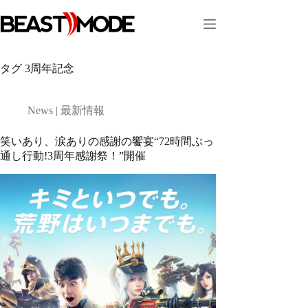
コ
ン
テ
ン
ツ
タグ
3周年記念
へ
ス
キ
News | 最新情報
ッ
プ
笑いあり、涙ありの感謝の饗宴“72時間ぶっ
通し行動!3周年感謝祭！”開催