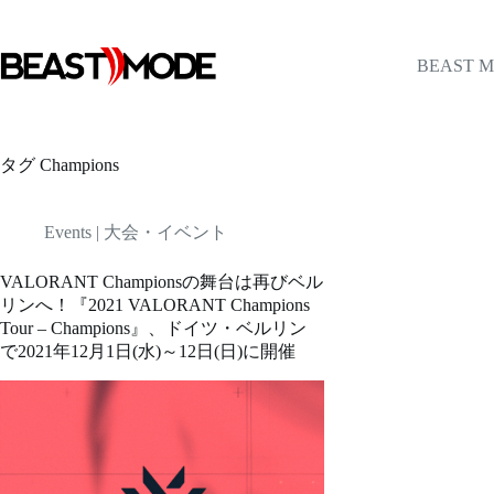
コ
ン
テ
BEAST 
ン
ツ
へ
ス
タグ
Champions
キ
ッ
プ
Events | 大会・イベント
VALORANT Championsの舞台は再びベル
リンへ！『2021 VALORANT Champions
Tour – Champions』、ドイツ・ベルリン
で2021年12月1日(水)～12日(日)に開催