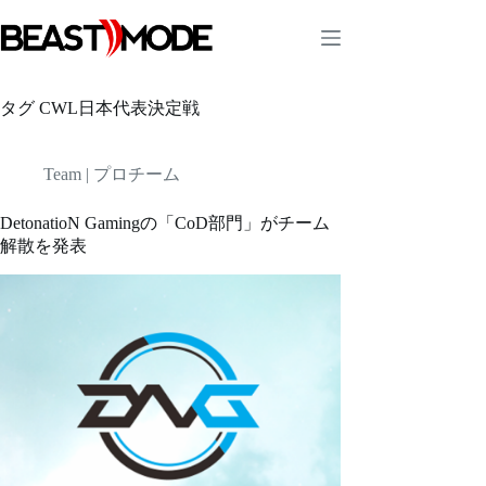
コ
ン
テ
ン
ツ
タグ
CWL日本代表決定戦
へ
ス
キ
Team | プロチーム
ッ
プ
DetonatioN Gamingの「CoD部門」がチーム
解散を発表