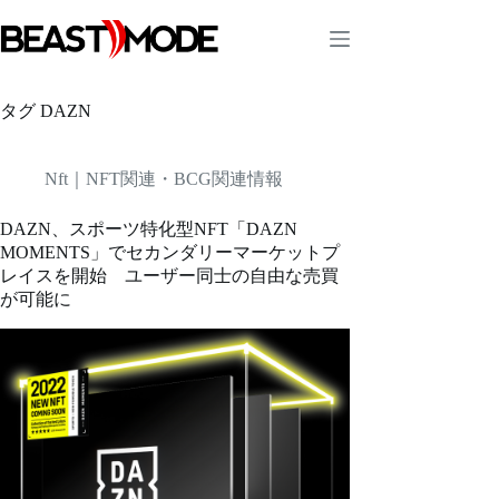
コ
ン
テ
ン
ツ
タグ
DAZN
へ
ス
キ
Nft｜NFT関連・BCG関連情報
ッ
プ
DAZN、スポーツ特化型NFT「DAZN
MOMENTS」でセカンダリーマーケットプ
レイスを開始 ユーザー同士の自由な売買
が可能に