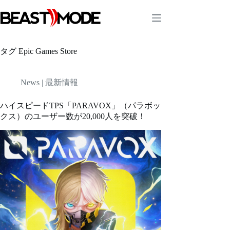
コ
ン
テ
ン
ツ
タグ
Epic Games Store
へ
ス
キ
News | 最新情報
ッ
プ
ハイスピードTPS「PARAVOX」（パラボッ
クス）のユーザー数が20,000人を突破！