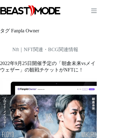
コ
ン
テ
ン
ツ
タグ
Fanpla Owner
へ
ス
キ
Nft｜NFT関連・BCG関連情報
ッ
プ
2022年9月25日開催予定の「朝倉未来vsメイ
ウェザー」の観戦チケットがNFTに！