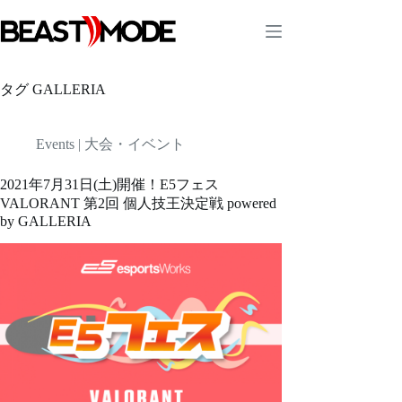
コ
ン
テ
ン
ツ
タグ
GALLERIA
へ
ス
キ
Events | 大会・イベント
ッ
プ
2021年7月31日(土)開催！E5フェス
VALORANT 第2回 個人技王決定戦 powered
by GALLERIA