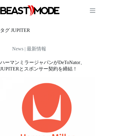
コ
ン
テ
ン
ツ
タグ
JUPITER
へ
ス
キ
News | 最新情報
ッ
プ
ハーマンミラージャパンがDeToNator、
JUPITERとスポンサー契約を締結！