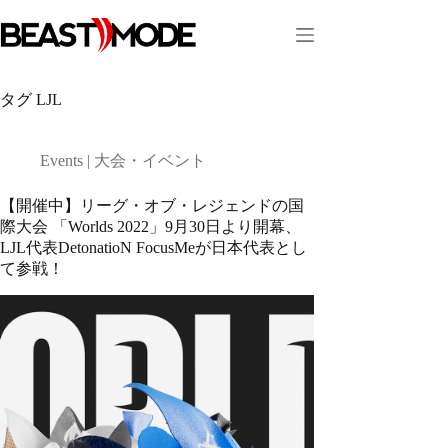
コ
ン
テ
ン
ツ
タグ
LJL
へ
ス
キ
Events | 大会・イベント
ッ
プ
【開催中】リーグ・オブ・レジェンドの国
際大会 「Worlds 2022」9月30日より開幕、
LJL代表DetonatioN FocusMeが日本代表とし
て参戦！