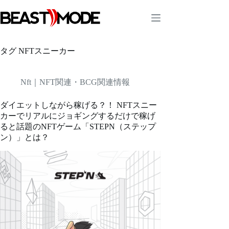
コ
ン
テ
ン
ツ
タグ
NFTスニーカー
へ
ス
キ
Nft｜NFT関連・BCG関連情報
ッ
プ
ダイエットしながら稼げる？！ NFTスニー
カーでリアルにジョギングするだけで稼げ
ると話題のNFTゲーム「STEPN（ステップ
ン）」とは？