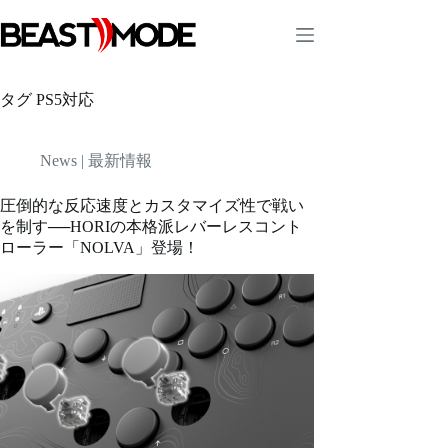
コ
ン
テ
ン
ツ
タグ
PS5対応
へ
ス
キ
News | 最新情報
ッ
プ
圧倒的な反応速度とカスタマイズ性で戦い
を制す──HORIの本格派レバーレスコント
ローラー「NOLVA」登場！